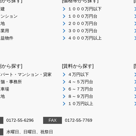
別から探す]
[価格帯から探す]
戸建
１０００万円以下
マンション
１０００万円台
土地
２０００万円台
事業用
３０００万円台
収益物件
４０００万円以上
別から探す]
[賃料から探す]
アパート・マンション・貸家
４万円以下
店舗・事務所
４～５万円台
駐車場
６～７万円台
土地
８～９万円台
１０万円以上
0172-55-6296
FAX
0172-55-7769
日
水曜日、日曜日、祝祭日