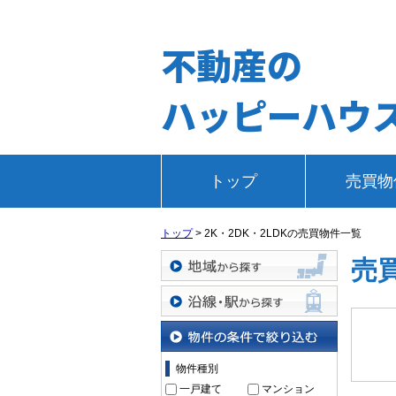
不動産の
ハッピーハウ
トップ
売買物
トップ
>
2K・2DK・2LDKの売買物件一覧
売
地域から探す
沿線・駅から探す
物件の条件で絞り込む
物件種別
一戸建て
マンション