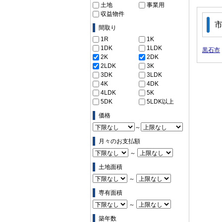
土地
事業用
収益物件
間取り
1R
1K
1DK
1LDK
黒石市
2K
2DK
2LDK
3K
3DK
3LDK
4K
4DK
4LDK
5K
5DK
5LDK以上
価格
～
月々のお支払額
～
土地面積
～
専有面積
～
築年数