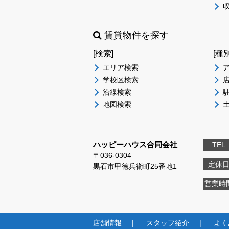
賃貸物件を探す
[検索]
[種
エリア検索
学校区検索
沿線検索
地図検索
ハッピーハウス合同会社
TEL
〒036-0304
定休
黒石市甲徳兵衛町25番地1
営業時
店舗情報
スタッフ紹介
よく