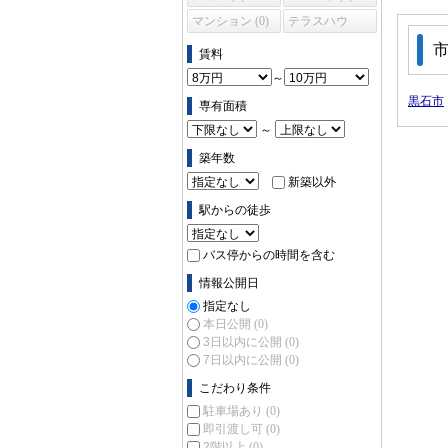
マンション (0)
テラスハウ
ス (0)
賃料
～
黒石市
専有面積
～
築年数
新築以外
駅からの徒歩
バス停からの時間を含む
情報公開日
指定なし
本日公開
(0)
3日以内に公開
(0)
7日以内に公開
(0)
こだわり条件
駐車場あり
(0)
即引渡し可
(0)
2階以上
(0)