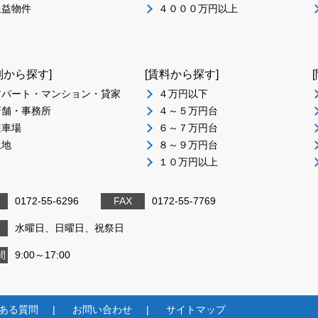
収益物件
４０００万円以上
別から探す]
[賃料から探す]
アパート・マンション・貸家
４万円以下
店舗・事務所
４～５万円台
駐車場
６～７万円台
土地
８～９万円台
１０万円以上
0172-55-6296
FAX
0172-55-7769
日
水曜日、日曜日、祝祭日
間
9:00～17:00
ある質問
お問い合わせ
サイトマップ