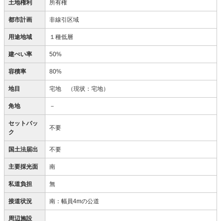
土地権利
所有権
都市計画
非線引区域
用途地域
１種低層
建ぺい率
50%
容積率
80%
地目
宅地
（現状：宅地）
角地
－
セットバッ
不要
ク
国土法届出
不要
主要採光面
南
私道負担
無
接道状況
南：幅員4mの公道
周辺施設