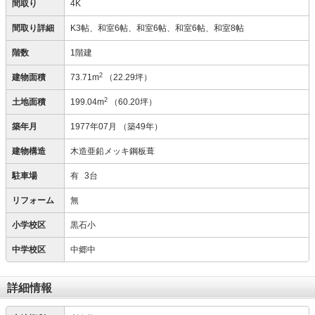
間取り
4K
間取り詳細
K3帖、和室6帖、和室6帖、和室6帖、和室8帖
階数
1階建
2
建物面積
73.71m
（22.29坪）
2
土地面積
199.04m
（60.20坪）
築年月
1977年07月
（築49年）
建物構造
木造亜鉛メッキ鋼板葺
駐車場
有
3台
リフォーム
無
小学校区
黒石小
中学校区
中郷中
詳細情報