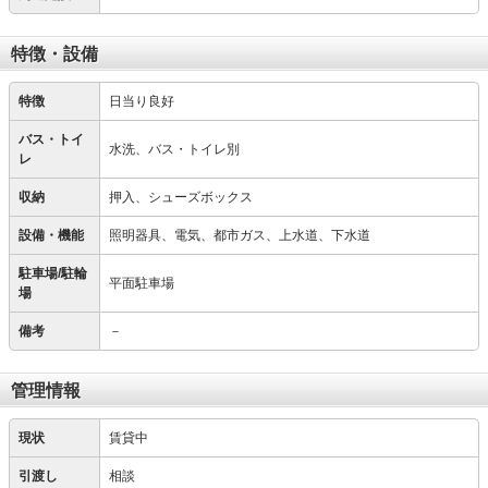
特徴・設備
特徴
日当り良好
バス・トイ
水洗、バス・トイレ別
レ
収納
押入、シューズボックス
設備・機能
照明器具、電気、都市ガス、上水道、下水道
駐車場/駐輪
平面駐車場
場
備考
－
管理情報
現状
賃貸中
引渡し
相談