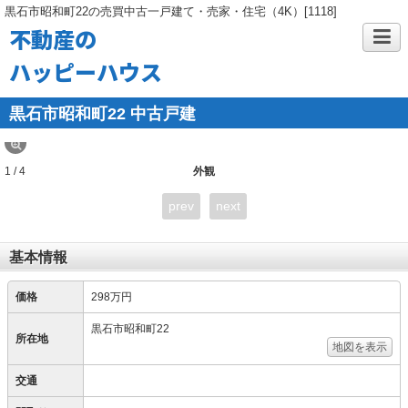
黒石市昭和町22の売買中古一戸建て・売家・住宅（4K）[1118]
不動産の
ハッピーハウス
黒石市昭和町22 中古戸建
1 / 4
外観
prev
next
基本情報
価格
298万円
黒石市昭和町22
所在地
地図を表示
交通