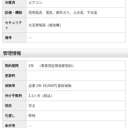
冷暖房
エアコン
設備・機能
照明器具、電気、都市ガス、上水道、下水道
セキュリテ
火災警報器（報知機）
ィ
備考
－
管理情報
契約期間
2年
（事業用定期借家契約）
更新料
保険等
必要
2年 18,000円 家財保険
仲介手数料
1.1ヶ月（税込）
現状
空き
引渡し
即時
条件等
－