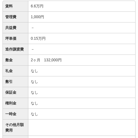
賃料
6.6万円
管理費
1,000円
共益費
－
坪単価
0.15万円
造作譲渡費
－
敷金
2ヶ月 132,000円
礼金
なし
敷引
なし
保証金
なし
権利金
なし
一時金
なし
その他月額
費用