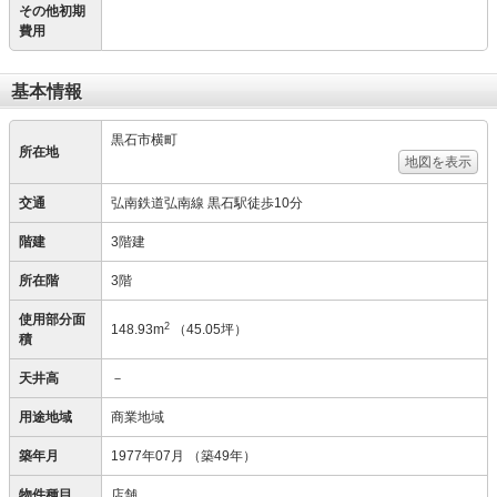
その他初期
費用
基本情報
黒石市横町
所在地
地図を表示
交通
弘南鉄道弘南線 黒石駅徒歩10分
階建
3階建
所在階
3階
使用部分面
2
148.93m
（45.05坪）
積
天井高
－
用途地域
商業地域
築年月
1977年07月
（築49年）
物件種目
店舗