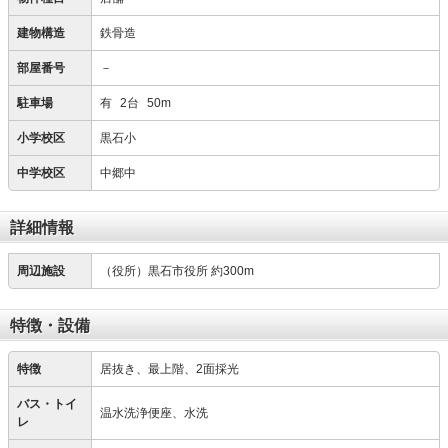
建物構造
鉄骨造
部屋番号
－
駐車場
有
2台
50m
小学校区
黒石小
中学校区
中郷中
詳細情報
周辺施設
（役所）黒石市役所 約300m
特徴・設備
特徴
居抜き、最上階、2面採光
バス・トイ
温水洗浄便座、水洗
レ