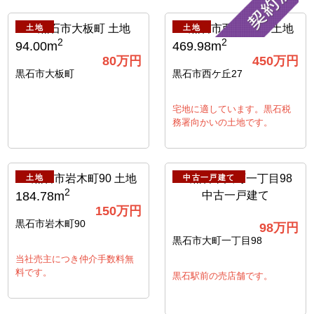
土地
土地
2
2
94.00m
469.98m
80
万円
450
万円
黒石市大板町
黒石市西ケ丘27
宅地に適しています。黒石税
務署向かいの土地です。
土地
中古一戸建て
2
184.78m
150
万円
黒石市岩木町90
98
万円
黒石市大町一丁目98
当社売主につき仲介手数料無
料です。
黒石駅前の売店舗です。