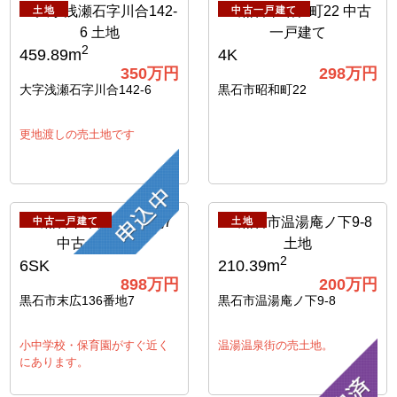
土地
中古一戸建て
2
459.89m
4K
350
万円
298
万円
大字浅瀬石字川合142-6
黒石市昭和町22
更地渡しの売土地です
中古一戸建て
土地
2
6SK
210.39m
898
万円
200
万円
黒石市末広136番地7
黒石市温湯庵ノ下9-8
小中学校・保育園がすぐ近く
温湯温泉街の売土地。
にあります。