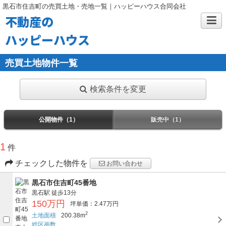
黒石市住吉町の売買土地・売地一覧｜ハッピーハウス合同会社
不動産の
ハッピーハウス
売買土地物件一覧
検索条件を変更
公開物件（1）
販売中（1）
1
件
チェックした物件を
お問い合わせ
黒石市住吉町45番地
黒石駅
徒歩13分
150万円
坪単価：2.47万円
2
土地面積
200.38m
総区画数